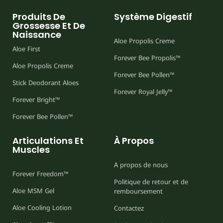
Produits De
Système Digestif
Grossesse Et De
Naissance
Aloe Propolis Creme
Aloe First
Forever Bee Propolis™
Aloe Propolis Creme
Forever Bee Pollen™
Stick Deodorant Aloes
Forever Royal Jelly™
Forever Bright™
Forever Bee Pollen™
Articulations Et
À Propos
Muscles
A propos de nous
Forever Freedom™
Politique de retour et de
Aloe MSM Gel
remboursement
Aloe Cooling Lotion
Contactez