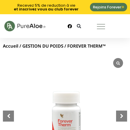
Recevez 5% de reduction à vie
Rejoins Forever
et inscrivez vous au club forever
Accueil
/
GESTION DU POIDS
/ FOREVER THERM™