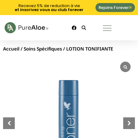
Recevez 5% de reduction à vie
Rejoins Forever
et inscrivez vous au club forever
Accueil
/
Soins Spécifiques
/ LOTION TONIFIANTE