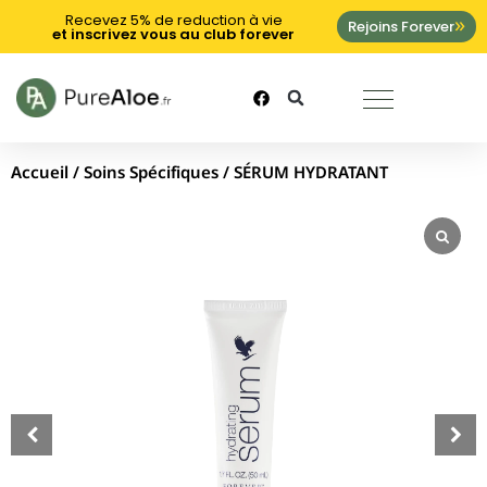
Recevez 5% de reduction à vie
Rejoins Forever
et inscrivez vous au club forever
Accueil
/
Soins Spécifiques
/ SÉRUM HYDRATANT