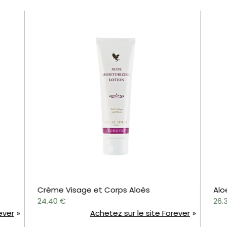
Crème Visage et Corps Aloès
Aloe Scru
24.40
€
26.32
€
Achetez sur le site Forever