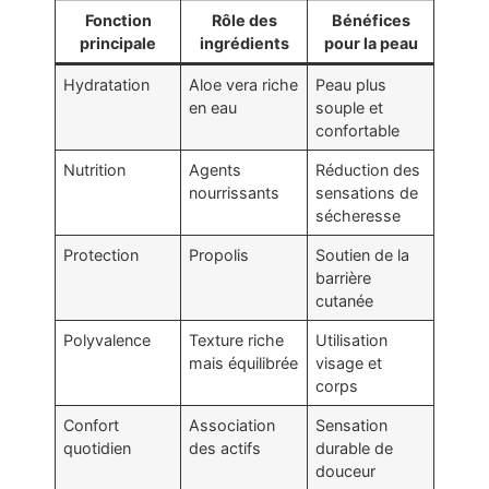
Fonction
Rôle des
Bénéfices
principale
ingrédients
pour la peau
Hydratation
Aloe vera riche
Peau plus
en eau
souple et
confortable
Nutrition
Agents
Réduction des
nourrissants
sensations de
sécheresse
Protection
Propolis
Soutien de la
barrière
cutanée
Polyvalence
Texture riche
Utilisation
mais équilibrée
visage et
corps
Confort
Association
Sensation
quotidien
des actifs
durable de
douceur