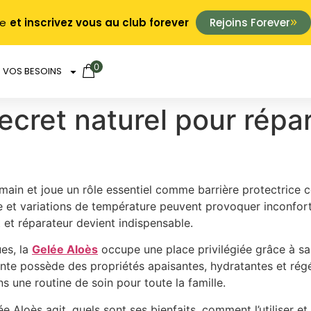
ie
et inscrivez vous au club forever
Rejoins Forever
0
VOS BESOINS
ecret naturel pour répare
ain et joue un rôle essentiel comme barrière protectrice con
esse et variations de température peuvent provoquer inconfort
 et réparateur devient indispensable.
ues, la
Gelée Aloès
occupe une place privilégiée grâce à sa
plante possède des propriétés apaisantes, hydratantes et régé
 une routine de soin pour toute la famille.
 Aloès agit, quels sont ses bienfaits, comment l’utiliser 