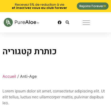
Recevez 5% de reduction à vie
Rejoins Forever
et inscrivez vous au club forever
כותרת קטגוריה
Accueil
/ Anti-Age
Lorem ipsum dolor sit amet, consectetur adipiscing elit. Ut
elit tellus, luctus nec ullamcorper mattis, pulvinar dapibus
leo.